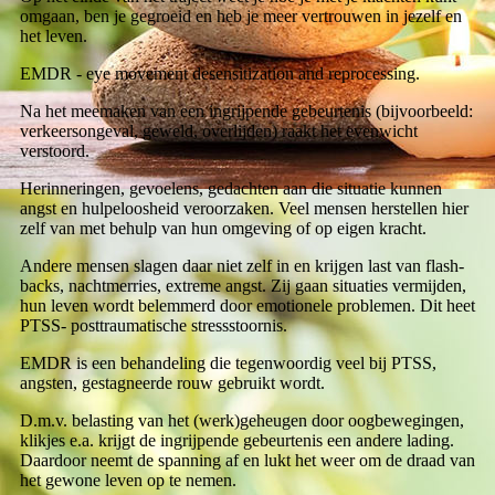
omgaan, ben je gegroeid en heb je meer vertrouwen in jezelf en
het leven.
EMDR - eye movement desensitization and reprocessing.
Na het meemaken van een ingrijpende gebeurtenis (bijvoorbeeld:
verkeersongeval, geweld, overlijden) raakt het evenwicht
verstoord.
Herinneringen, gevoelens, gedachten aan die situatie kunnen
angst en hulpeloosheid veroorzaken. Veel mensen herstellen hier
zelf van met behulp van hun omgeving of op eigen kracht.
Andere mensen slagen daar niet zelf in en krijgen last van flash-
backs, nachtmerries, extreme angst. Zij gaan situaties vermijden,
hun leven wordt belemmerd door emotionele problemen. Dit heet
PTSS- posttraumatische stressstoornis.
EMDR is een behandeling die tegenwoordig veel bij PTSS,
angsten, gestagneerde rouw gebruikt wordt.
D.m.v. belasting van het (werk)geheugen door oogbewegingen,
klikjes e.a. krijgt de ingrijpende gebeurtenis een andere lading.
Daardoor neemt de spanning af en lukt het weer om de draad van
het gewone leven op te nemen.