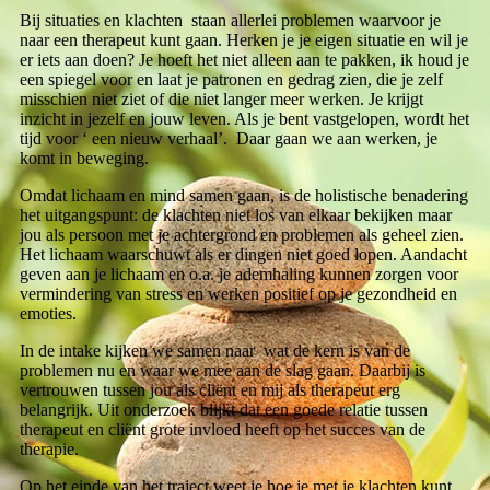
Bij situaties en klachten staan allerlei problemen waarvoor je
naar een therapeut kunt gaan. Herken je je eigen situatie en wil je
er iets aan doen? Je hoeft het niet alleen aan te pakken, ik houd je
een spiegel voor en laat je patronen en gedrag zien, die je zelf
misschien niet ziet of die niet langer meer werken. Je krijgt
inzicht in jezelf en jouw leven. Als je bent vastgelopen, wordt het
tijd voor ‘ een nieuw verhaal’. Daar gaan we aan werken, je
komt in beweging.
Omdat lichaam en mind samen gaan, is de holistische benadering
het uitgangspunt: de klachten niet los van elkaar bekijken maar
jou als persoon met je achtergrond en problemen als geheel zien.
Het lichaam waarschuwt als er dingen niet goed lopen. Aandacht
geven aan je lichaam en o.a. je ademhaling kunnen zorgen voor
vermindering van stress en werken positief op je gezondheid en
emoties.
In de intake kijken we samen naar wat de kern is van de
problemen nu en waar we mee aan de slag gaan. Daarbij is
vertrouwen tussen jou als cliënt en mij als therapeut erg
belangrijk. Uit onderzoek blijkt dat een goede relatie tussen
therapeut en cliënt grote invloed heeft op het succes van de
therapie.
Op het einde van het traject weet je hoe je met je klachten kunt